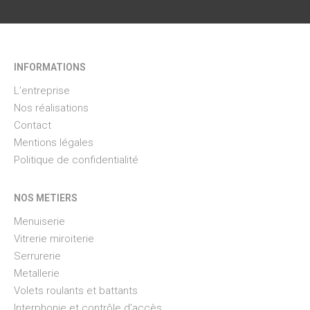
INFORMATIONS
L’entreprise
Nos réalisations
Contact
Mentions légales
Politique de confidentialité
NOS METIERS
Menuiserie
Vitrerie miroiterie
Serrurerie
Metallerie
Volets roulants et battants
Interphonie et contrôle d’accès