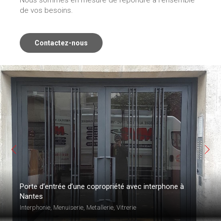
Nous sommes en mesure de répondre à l’ensemble
de vos besoins.
Contactez-nous
Porte d’entrée d’une copropriété avec interphone à
Nantes
Interphonie
,
Menuiserie
,
Metallerie
,
Vitrerie