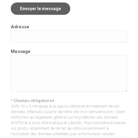
Adresse
Message
* Champs obligatoires
.
SARL M.V.S s’engage à ce que la collecte et le traitement de vos
données, effectués à partir de notre site mvs-serrurerie.com, soient
conformes au règlement général sur la protection des données
(RGPD) et à la loi Informatique et Libertés. Pour connaître et exercer
vos droits, notamment de retrait de votre consentement à
l’utilisation des données collectées par ce formulaire, veuillez