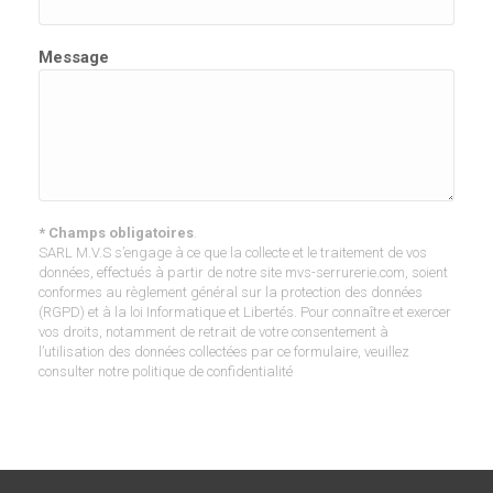
Message
* Champs obligatoires
.
SARL M.V.S s’engage à ce que la collecte et le traitement de vos
données, effectués à partir de notre site mvs-serrurerie.com, soient
conformes au règlement général sur la protection des données
(RGPD) et à la loi Informatique et Libertés. Pour connaître et exercer
vos droits, notamment de retrait de votre consentement à
l’utilisation des données collectées par ce formulaire, veuillez
consulter notre politique de confidentialité